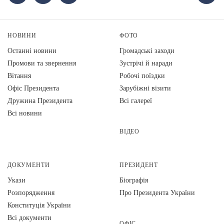
НОВИНИ
ФОТО
Останні новини
Громадські заходи
Промови та звернення
Зустрічі й наради
Вiтання
Робочі поїздки
Офіс Президента
Зарубіжні візити
Дружина Президента
Всі галереї
Всі новини
ВІДЕО
ДОКУМЕНТИ
ПРЕЗИДЕНТ
Укази
Біографія
Розпорядження
Про Президента України
Конституція України
Всі документи
ОФІС