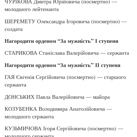
ЧУРІКОВА Дмитра Юрійовича (посмертно) —
молодшого лейтенанта
ШЕРЕМЕТУ Олександра Ігоровича (посмертно) —
солдата
Нагородити орденом “За мужність” І ступеня
СТАРИКОВА Станіслава Валерійовича — сержанта
Нагородити орденом “За мужність” ІІ ступеня
ГАЯ Євгенія Сергійовича (посмертно) — старшого
сержанта
ДОНСЬКИХ Павла Валерійовича — майора
КОЗУБЕНКА Володимира Анатолійовича —
молодшого сержанта
КУЗЬМИЧОВА Ігоря Сергійовича (посмертно) —
молодшого сержанта