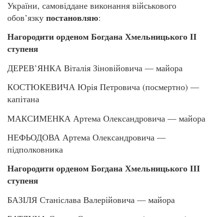
України, самовіддане виконання військового
постановляю
обов’язку
:
Нагородити орденом Богдана Хмельницького ІІ
ступеня
ДЕРЕВ’ЯНКА Віталія Зіновійовича — майора
КОСТЮКЕВИЧА Юрія Петровича (посмертно) —
капітана
МАКСИМЕНКА Артема Олександровича — майора
НЕФЬОДОВА Артема Олександровича —
підполковника
Нагородити орденом Богдана Хмельницького ІІІ
ступеня
БАЗІЛЯ Станіслава Валерійовича — майора