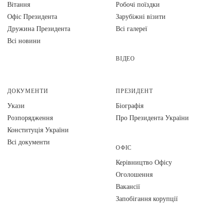
Вiтання
Робочі поїздки
Офіс Президента
Зарубіжні візити
Дружина Президента
Всі галереї
Всі новини
ВІДЕО
ДОКУМЕНТИ
ПРЕЗИДЕНТ
Укази
Біографія
Розпорядження
Про Президента України
Конституція України
Всі документи
ОФІС
Керівництво Офісу
Оголошення
Вакансії
Запобігання корупції