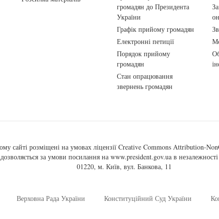
громадян до Президента
За
України
о
Графік прийому громадян
Зв
Електронні петиції
Ме
Порядок прийому
Об
громадян
ін
Стан опрацювання
звернень громадян
ому сайті розміщені на умовах ліцензії
Creative Commons Attribution-NonC
, дозволяється за умови посилання на
www.president.gov.ua
в незалежності 
01220, м. Київ, вул. Банкова, 11
Верховна Рада України
Конституційний Суд України
Ко