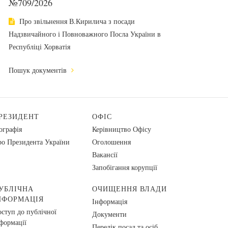
№709/2026
Про звільнення В.Кирилича з посади
Надзвичайного і Повноважного Посла України в
Республіці Хорватія
Пошук документів
РЕЗИДЕНТ
ОФІС
ографія
Керівництво Офісу
о Президента України
Оголошення
Вакансії
Запобігання корупції
УБЛІЧНА
ОЧИЩЕННЯ ВЛАДИ
НФОРМАЦІЯ
Інформація
ступ до публічної
Документи
формації
Перелік посад та осіб,