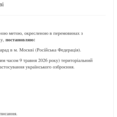
ві
рною метою, окресленою в перемовинах з
постановляю:
ку,
арад в м. Москві (Російська Федерація).
ким часом 9 травня 2026 року) територіальний
астосування українського озброєння.
дписання.