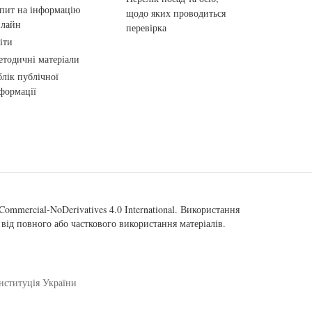
пит на інформацію
щодо яких проводиться
нлайн
перевірка
іти
тодичні матеріали
лік публічної
формації
ommercial-NoDerivatives 4.0 International
. Використання
від повного або часткового використання матеріалів.
нституція України