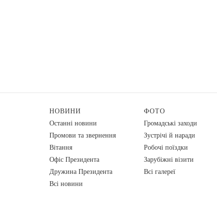
НОВИНИ
ФОТО
Останні новини
Громадські заходи
Промови та звернення
Зустрічі й наради
Вiтання
Робочі поїздки
Офіс Президента
Зарубіжні візити
Дружина Президента
Всі галереї
Всі новини