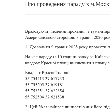
Про проведення параду в м.Моск
Враховуючи численні прохання, з гуманіта
Американською стороною 8 травня 2026 ро
1. Дозволити 9 травня 2026 року провести п
На час параду (з 10 години ранку за Київсь
квадрат Красної площі виключити з плану з
Квадрат Красної площі:
55.754413 37.617733
55.755205 37.619181
55.753351 37.622854
55.752504 37.621538
2. Цей Указ набирає чинності з дня його пі