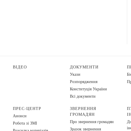
ВІДЕО
ДОКУМЕНТИ
П
Укази
Бі
Розпорядження
Пр
Конституція України
Всі документи
ПРЕС-ЦЕНТР
ЗВЕРНЕННЯ
П
ГРОМАДЯН
І
Анонси
Про звернення громадян
До
Робота зі ЗМІ
ін
Зразок звернення
Розсилка матеріалів