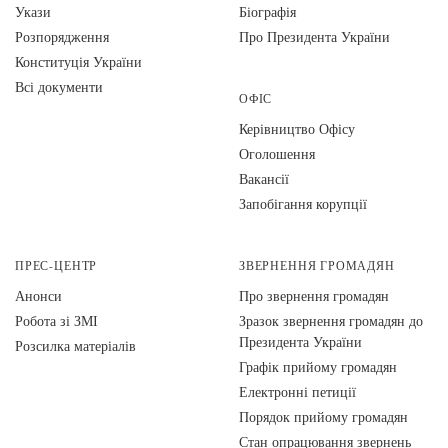
Укази
Біографія
Розпорядження
Про Президента України
Конституція України
Всі документи
ОФІС
Керівництво Офісу
Оголошення
Вакансії
Запобігання корупції
ПРЕС-ЦЕНТР
ЗВЕРНЕННЯ ГРОМАДЯН
Анонси
Про звернення громадян
Робота зі ЗМІ
Зразок звернення громадян до
Президента України
Розсилка матеріалів
Графік прийому громадян
Електронні петиції
Порядок прийому громадян
Стан опрацювання звернень