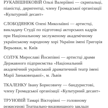
РУКАВІШНІКОВІЙ Ользі Валеріївні — скрипальці,
піаністці, диригентці, члену Громадської організації
«Культурний десант»
СЛОБОДЯНЮК Олені Миколаївні — артистці,
викладачу Студії по підготовці акторських кадрів
при Національному заслуженому академічному
українському народному хорі України імені Григорія
Верьовки, м. Київ
СОЛУК Мирославі Йосипівні — артистці драми
Державного підприємства «Національний
академічний український драматичний театр імені
Марії Заньковецької», м. Львів
ТКАЛЕНКУ Івану Борисовичу — бандуристові,
члену Громадської організації «Культурний десант»
ТРУНОВІЙ Тамарі Вікторівні — головному
режисерові Театрально-видовищного закладу