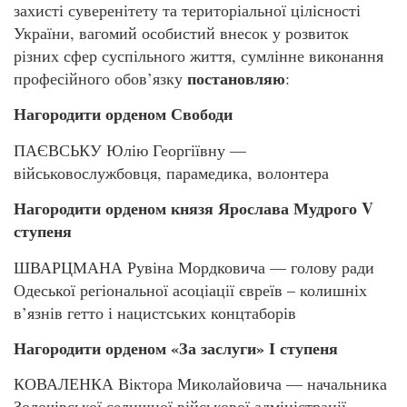
захисті суверенітету та територіальної цілісності
України, вагомий особистий внесок у розвиток
різних сфер суспільного життя, сумлінне виконання
постановляю
професійного обов’язку
:
Нагородити орденом Свободи
ПАЄВСЬКУ Юлію Георгіївну —
військовослужбовця, парамедика, волонтера
Нагородити орденом князя Ярослава Мудрого V
ступеня
ШВАРЦМАНА Рувіна Мордковича — голову ради
Одеської регіональної асоціації євреїв – колишніх
в’язнів гетто і нацистських концтаборів
Нагородити орденом «За заслуги» І ступеня
КОВАЛЕНКА Віктора Миколайовича — начальника
Золочівської селищної військової адміністрації