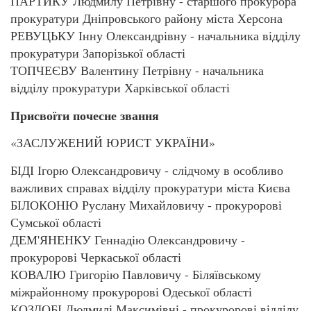
ПАРТИКУ Людмилу Петрівну - старшого прокурора
прокуратури Дніпровського району міста Херсона
РЕВУЦЬКУ Інну Олександрівну - начальника відділу
прокуратури Запорізької області
ТОПЧЕЄВУ Валентину Петрівну - начальника
відділу прокуратури Харківської області
Присвоїти почесне звання
«ЗАСЛУЖЕНИЙ ЮРИСТ УКРАЇНИ»
БІДІ Ігорю Олександровичу - слідчому в особливо
важливих справах відділу прокуратури міста Києва
БІЛОКОНЮ Руслану Михайловичу - прокуророві
Сумської області
ДЕМ'ЯНЕНКУ Геннадію Олександровичу -
прокуророві Черкаської області
КОВАЛЮ Григорію Павловичу - Біляївському
міжрайонному прокуророві Одеської області
КОЗДОБІ Людмилі Максимівні - прокуророві відділу