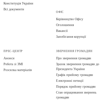
Конституція України
Всі документи
ОФІС
Керівництво Офісу
Оголошення
Вакансії
Запобігання корупції
ПРЕС-ЦЕНТР
ЗВЕРНЕННЯ ГРОМАДЯН
Анонси
Про звернення громадян
Робота зі ЗМІ
Зразок звернення громадян до
Президента України
Розсилка матеріалів
Графік прийому громадян
Електронні петиції
Порядок прийому громадян
Стан опрацювання звернень
громадян