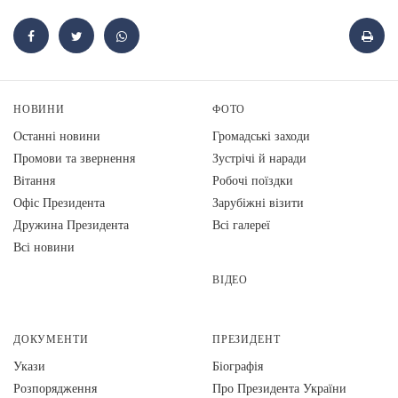
НОВИНИ
ФОТО
Останні новини
Громадські заходи
Промови та звернення
Зустрічі й наради
Вiтання
Робочі поїздки
Офіс Президента
Зарубіжні візити
Дружина Президента
Всі галереї
Всі новини
ВІДЕО
ДОКУМЕНТИ
ПРЕЗИДЕНТ
Укази
Біографія
Розпорядження
Про Президента України