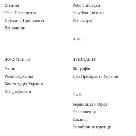
Вiтання
Робочі поїздки
Офіс Президента
Зарубіжні візити
Дружина Президента
Всі галереї
Всі новини
ВІДЕО
ДОКУМЕНТИ
ПРЕЗИДЕНТ
Укази
Біографія
Розпорядження
Про Президента України
Конституція України
Всі документи
ОФІС
Керівництво Офісу
Оголошення
Вакансії
Запобігання корупції