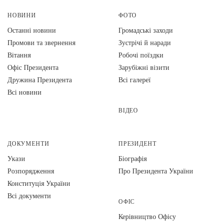
НОВИНИ
ФОТО
Останні новини
Громадські заходи
Промови та звернення
Зустрічі й наради
Вiтання
Робочі поїздки
Офіс Президента
Зарубіжні візити
Дружина Президента
Всі галереї
Всі новини
ВІДЕО
ДОКУМЕНТИ
ПРЕЗИДЕНТ
Укази
Біографія
Розпорядження
Про Президента України
Конституція України
Всі документи
ОФІС
Керівництво Офісу