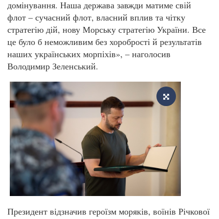
домінування. Наша держава завжди матиме свій
флот – сучасний флот, власний вплив та чітку
стратегію дій, нову Морську стратегію України. Все
це було б неможливим без хоробрості й результатів
наших українських морпіхів», – наголосив
Володимир Зеленський.
Президент відзначив героїзм моряків, воїнів Річкової