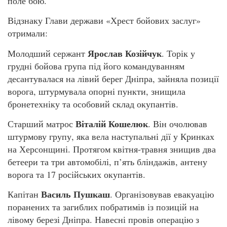
поле бою.
Відзнаку Глави держави «Хрест бойових заслуг»
отримали:
Ярослав Козійчук
Молодший сержант
. Торік у
грудні бойова група під його командуванням
десантувалася на лівий берег Дніпра, зайняла позиції
ворога, штурмувала опорні пункти, знищила
бронетехніку та особовий склад окупантів.
Віталій Кошелюк
Старший матрос
. Він очолював
штурмову групу, яка вела наступальні дії у Кринках
на Херсонщині. Протягом квітня-травня знищив два
бетеери та три автомобілі, п’ять бліндажів, антену
ворога та 17 російських окупантів.
Василь Пушкаш
Капітан
. Організовував евакуацію
поранених та загиблих побратимів із позицій на
лівому березі Дніпра. Навесні провів операцію з