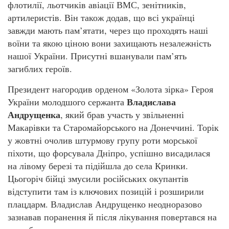
флотилії, льотчиків авіації ВМС, зенітників,
артилеристів. Він також додав, що всі українці
завжди мають пам’ятати, через що проходять наші
воїни та якою ціною вони захищають незалежність
нашої України. Присутні вшанували пам’ять
загиблих героїв.
Президент нагородив орденом «Золота зірка» Героя
Владислава
України молодшого сержанта
Андрущенка
, який брав участь у звільненні
Макарівки та Старомайорського на Донеччині. Торік
у жовтні очолив штурмову групу роти морської
піхоти, що форсувала Дніпро, успішно висадилася
на лівому березі та підійшла до села Кринки.
Цьогоріч бійці змусили російських окупантів
відступити там із ключових позицій і розширили
плацдарм. Владислав Андрущенко неодноразово
зазнавав поранення й після лікування повертався на