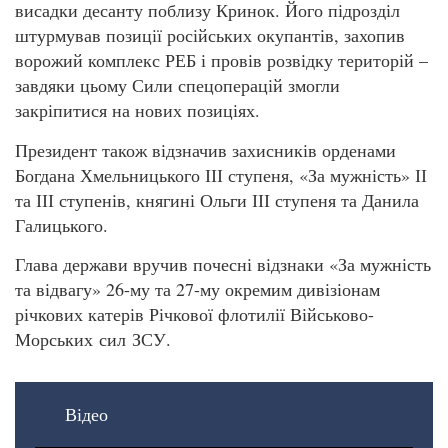
висадки десанту поблизу Кринок. Його підрозділ
штурмував позиції російських окупантів, захопив
ворожий комплекс РЕБ і провів розвідку територій –
завдяки цьому Сили спецоперацій змогли
закріпитися на нових позиціях.
Президент також відзначив захисників орденами
Богдана Хмельницького ІІІ ступеня, «За мужність» ІІ
та ІІІ ступенів, княгині Ольги ІІІ ступеня та Данила
Галицького.
Глава держави вручив почесні відзнаки «За мужність
та відвагу» 26-му та 27-му окремим дивізіонам
річкових катерів Річкової флотилії Військово-
Морських сил ЗСУ.
Відео