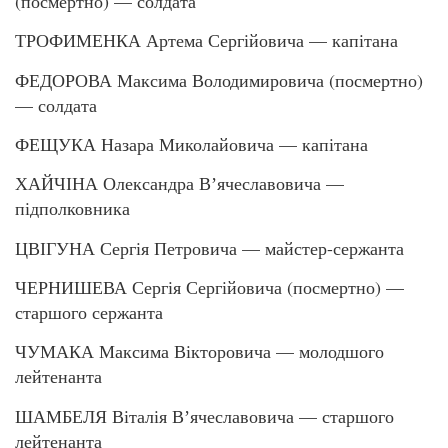
(посмертно) — солдата
ТРОФИМЕНКА Артема Сергійовича — капітана
ФЕДОРОВА Максима Володимировича (посмертно)
— солдата
ФЕЩУКА Назара Миколайовича — капітана
ХАЙЧІНА Олександра Вʼячеславовича —
підполковника
ЦВІГУНА Сергія Петровича — майстер-сержанта
ЧЕРНИШЕВА Сергія Сергійовича (посмертно) —
старшого сержанта
ЧУМАКА Максима Вікторовича — молодшого
лейтенанта
ШАМБЕЛЯ Віталія Вʼячеславовича — старшого
лейтенанта