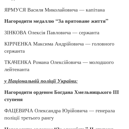
ЯРМУСЯ Василя Миколайовича — капітана
Нагородити медаллю “За врятоване життя”
ЗІНКОВА Олексія Павловича — сержанта
КІРІЧЕНКА Максима Андрійовича — головного
сержанта
ТКАЧЕНКА Романа Олексійовича — молодшого
лейтенанта
у Національній поліції України:
Нагородити орденом Богдана Хмельницького ІІІ
ступеня
ФАЦЕВИЧА Олександра Юрійовича — генерала
поліції третього рангу
Нагородити орденом “За мужність” ІІ ступеня