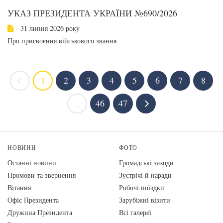
УКАЗ ПРЕЗИДЕНТА УКРАЇНИ №690/2026
31 липня 2026 року
Про присвоєння військового звання
1
2
3
4
5
6
7
8
...
46
47
НОВИНИ
ФОТО
Останні новини
Громадські заходи
Промови та звернення
Зустрічі й наради
Вiтання
Робочі поїздки
Офіс Президента
Зарубіжні візити
Дружина Президента
Всі галереї