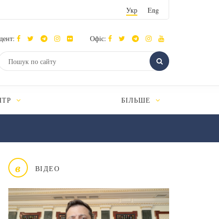
Укр
Eng
дент:
Офіс:
НТР
БІЛЬШЕ
в
ВІДЕО