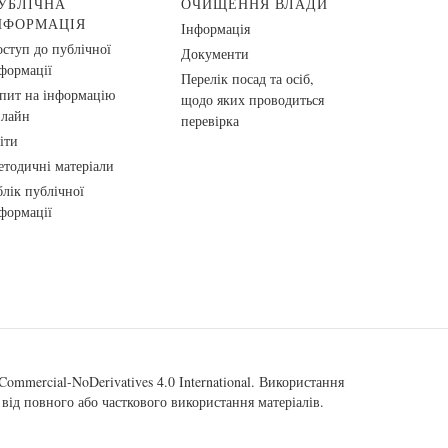
УБЛІЧНА
ОЧИЩЕННЯ ВЛАДИ
НФОРМАЦІЯ
Інформація
ступ до публічної
Документи
формації
Перелік посад та осіб,
пит на інформацію
щодо яких проводиться
нлайн
перевірка
іти
тодичні матеріали
лік публічної
формації
ommercial-NoDerivatives 4.0 International
. Використання
від повного або часткового використання матеріалів.