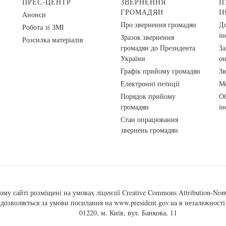
ПРЕС-ЦЕНТР
ЗВЕРНЕННЯ
П
ГРОМАДЯН
І
Анонси
Про звернення громадян
До
Робота зі ЗМІ
ін
Зразок звернення
Розсилка матеріалів
громадян до Президента
За
України
о
Графік прийому громадян
Зв
Електронні петиції
Ме
Порядок прийому
Об
громадян
ін
Стан опрацювання
звернень громадян
ому сайті розміщені на умовах ліцензії
Creative Commons Attribution-NonC
, дозволяється за умови посилання на
www.president.gov.ua
в незалежності 
01220, м. Київ, вул. Банкова, 11