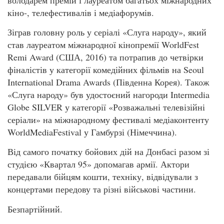
кіно-, телефестивалів і медіафорумів.
Зіграв головну роль у серіалі «Слуга народу», який
став лауреатом міжнародної кінопремії WorldFest
Remi Award (США, 2016) та потрапив до четвірки
фіналістів у категорії комедійних фільмів на Seoul
International Drama Awards (Південна Корея). Також
«Слуга народу» був удостоєний нагороди Intermedia
Globe SILVER у категорії «Розважальні телевізійні
серіали» на міжнародному фестивалі медіаконтенту
WorldMediaFestival у Гамбурзі (Німеччина).
Від самого початку бойових дій на Донбасі разом зі
студією «Квартал 95» допомагав армії. Актори
передавали бійцям кошти, техніку, відвідували з
концертами передову та різні військові частини.
Безпартійний.