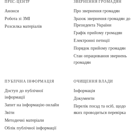
ПРЕС-ЦЕНТР
ЗВЕРНЕННЯ ГРОМАДЯН
Анонси
Про звернення громадян
Робота зі ЗМІ
Зразок звернення громадян до
Президента України
Розсилка матеріалів
Графік прийому громадян
Електронні петиції
Порядок прийому громадян
Стан опрацювання звернень
громадян
ПУБЛІЧНА ІНФОРМАЦІЯ
ОЧИЩЕННЯ ВЛАДИ
Доступ до публічної
Інформація
інформації
Документи
Запит на інформацію онлайн
Перелік посад та осіб, щодо
Звіти
яких проводиться перевірка
Методичні матеріали
Облік публічної інформації