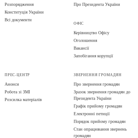
Розпорядження
Про Президента України
Конституція України
Всі документи
ОФІС
Керівництво Офісу
Оголошення
Вакансії
Запобігання корупції
ПРЕС-ЦЕНТР
ЗВЕРНЕННЯ ГРОМАДЯН
Анонси
Про звернення громадян
Робота зі ЗМІ
Зразок звернення громадян до
Президента України
Розсилка матеріалів
Графік прийому громадян
Електронні петиції
Порядок прийому громадян
Стан опрацювання звернень
громадян