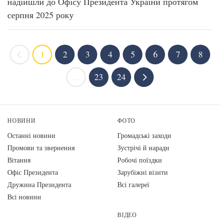
надійшли до Офісу Президента України протягом
серпня 2025 року
1
2
3
4
5
6
7
8
...
23
24
НОВИНИ
ФОТО
Останні новини
Громадські заходи
Промови та звернення
Зустрічі й наради
Вiтання
Робочі поїздки
Офіс Президента
Зарубіжні візити
Дружина Президента
Всі галереї
Всі новини
ВІДЕО