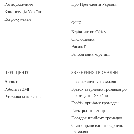
Розпорядження
Про Президента України
Конституція України
Всі документи
ОФІС
Керівництво Офісу
Оголошення
Вакансії
Запобігання корупції
ПРЕС-ЦЕНТР
ЗВЕРНЕННЯ ГРОМАДЯН
Анонси
Про звернення громадян
Робота зі ЗМІ
Зразок звернення громадян до
Президента України
Розсилка матеріалів
Графік прийому громадян
Електронні петиції
Порядок прийому громадян
Стан опрацювання звернень
громадян