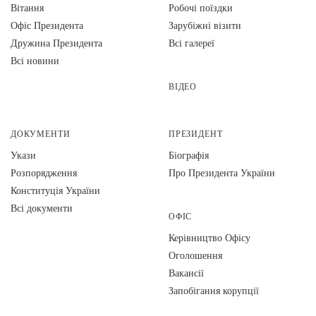
Вiтання
Робочі поїздки
Офіс Президента
Зарубіжні візити
Дружина Президента
Всі галереї
Всі новини
ВІДЕО
ДОКУМЕНТИ
ПРЕЗИДЕНТ
Укази
Біографія
Розпорядження
Про Президента України
Конституція України
Всі документи
ОФІС
Керівництво Офісу
Оголошення
Вакансії
Запобігання корупції