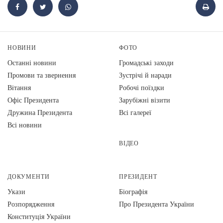
НОВИНИ
ФОТО
Останні новини
Громадські заходи
Промови та звернення
Зустрічі й наради
Вiтання
Робочі поїздки
Офіс Президента
Зарубіжні візити
Дружина Президента
Всі галереї
Всі новини
ВІДЕО
ДОКУМЕНТИ
ПРЕЗИДЕНТ
Укази
Біографія
Розпорядження
Про Президента України
Конституція України