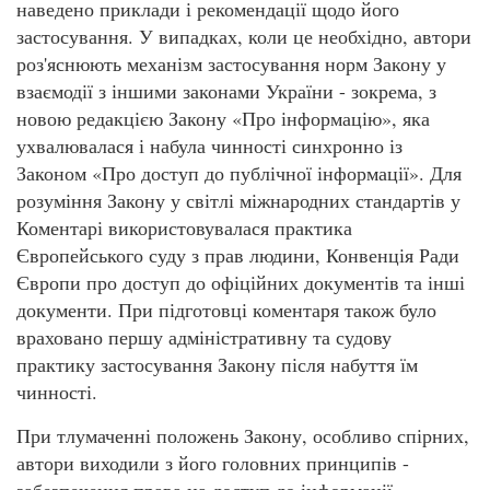
наведено приклади і рекомендації щодо його
застосування. У випадках, коли це необхідно, автори
роз'яснюють механізм застосування норм Закону у
взаємодії з іншими законами України - зокрема, з
новою редакцією Закону «Про інформацію», яка
ухвалювалася і набула чинності синхронно із
Законом «Про доступ до публічної інформації». Для
розуміння Закону у світлі міжнародних стандартів у
Коментарі використовувалася практика
Європейського суду з прав людини, Конвенція Ради
Європи про доступ до офіційних документів та інші
документи. При підготовці коментаря також було
враховано першу адміністративну та судову
практику застосування Закону після набуття їм
чинності.
При тлумаченні положень Закону, особливо спірних,
автори виходили з його головних принципів -
забезпечення права на доступ до інформації,