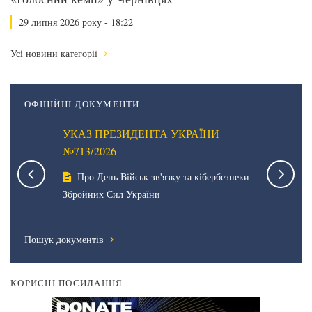
29 липня 2026 року - 18:22
Усі новини категорії
ОФІЦІЙНІ ДОКУМЕНТИ
НИ
УКАЗ ПРЕЗИДЕНТА УКРАЇНИ
УКАЗ П
№713/2026
№712/20
Про День Військ зв'язку та кібербезпеки
Про зв
я 2000
Збройних Сил України
Надзвича
України в
Пошук документів
КОРИСНІ ПОСИЛАННЯ