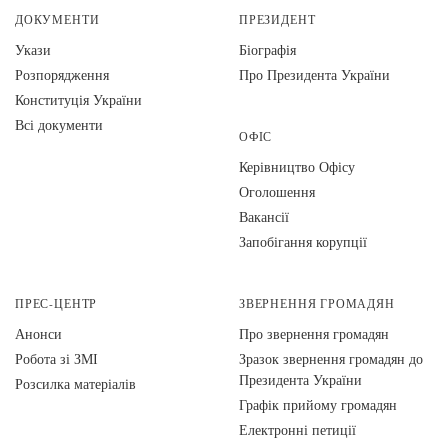
ДОКУМЕНТИ
ПРЕЗИДЕНТ
Укази
Біографія
Розпорядження
Про Президента України
Конституція України
Всі документи
ОФІС
Керівництво Офісу
Оголошення
Вакансії
Запобігання корупції
ПРЕС-ЦЕНТР
ЗВЕРНЕННЯ ГРОМАДЯН
Анонси
Про звернення громадян
Робота зі ЗМІ
Зразок звернення громадян до
Президента України
Розсилка матеріалів
Графік прийому громадян
Електронні петиції