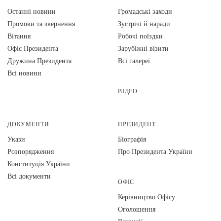
Останні новини
Громадські заходи
Промови та звернення
Зустрічі й наради
Вiтання
Робочі поїздки
Офіс Президента
Зарубіжні візити
Дружина Президента
Всі галереї
Всі новини
ВІДЕО
ДОКУМЕНТИ
ПРЕЗИДЕНТ
Укази
Біографія
Розпорядження
Про Президента України
Конституція України
Всі документи
ОФІС
Керівництво Офісу
Оголошення