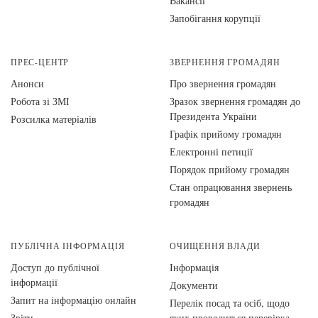
Вакансії
Запобігання корупції
ПРЕС-ЦЕНТР
ЗВЕРНЕННЯ ГРОМАДЯН
Анонси
Про звернення громадян
Робота зі ЗМІ
Зразок звернення громадян до
Президента України
Розсилка матеріалів
Графік прийому громадян
Електронні петиції
Порядок прийому громадян
Стан опрацювання звернень
громадян
ПУБЛІЧНА ІНФОРМАЦІЯ
ОЧИЩЕННЯ ВЛАДИ
Доступ до публічної
Інформація
інформації
Документи
Запит на інформацію онлайн
Перелік посад та осіб, щодо
Звіти
яких проводиться перевірка