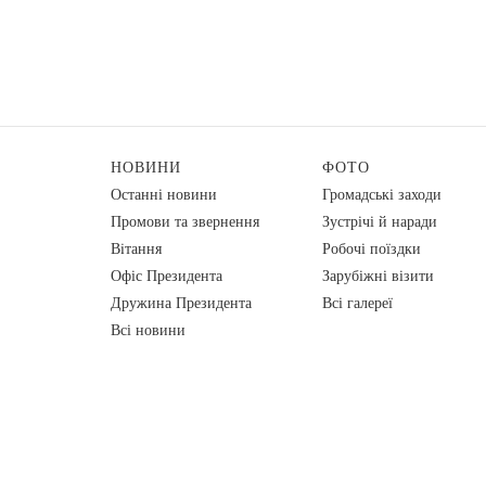
НОВИНИ
ФОТО
Останні новини
Громадські заходи
Промови та звернення
Зустрічі й наради
Вiтання
Робочі поїздки
Офіс Президента
Зарубіжні візити
Дружина Президента
Всі галереї
Всі новини