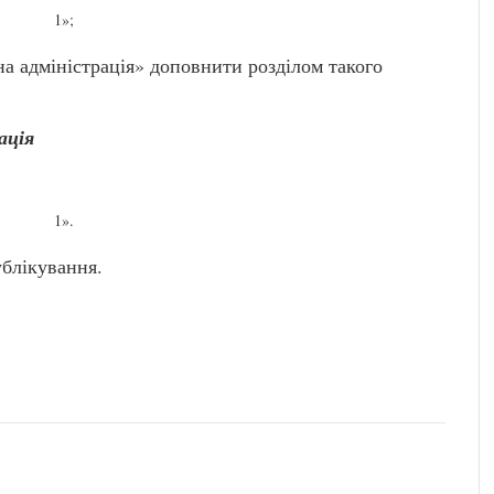
1»;
на адміністрація» доповнити розділом такого
ація
1».
ублікування.