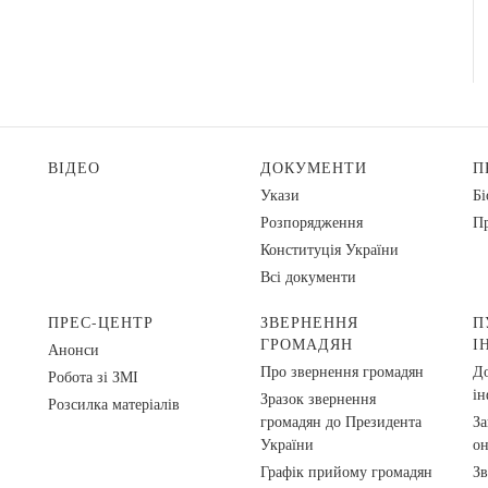
ВІДЕО
ДОКУМЕНТИ
П
Укази
Бі
Розпорядження
Пр
Конституція України
Всі документи
ПРЕС-ЦЕНТР
ЗВЕРНЕННЯ
П
ГРОМАДЯН
І
Анонси
Про звернення громадян
До
Робота зі ЗМІ
ін
Зразок звернення
Розсилка матеріалів
громадян до Президента
За
України
о
Графік прийому громадян
Зв