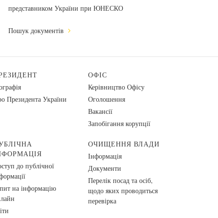
представником України при ЮНЕСКО
Пошук документів
РЕЗИДЕНТ
ОФІС
ографія
Керівництво Офісу
о Президента України
Оголошення
Вакансії
Запобігання корупції
УБЛІЧНА
ОЧИЩЕННЯ ВЛАДИ
НФОРМАЦІЯ
Інформація
ступ до публічної
Документи
формації
Перелік посад та осіб,
пит на інформацію
щодо яких проводиться
нлайн
перевірка
іти