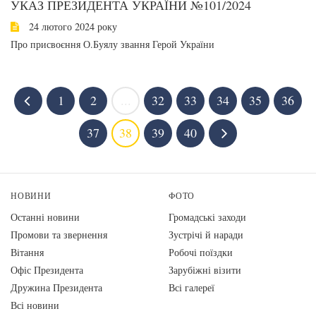
УКАЗ ПРЕЗИДЕНТА УКРАЇНИ №101/2024
24 лютого 2024 року
Про присвоєння О.Буялу звання Герой України
1
2
...
32
33
34
35
36
37
38
39
40
НОВИНИ
ФОТО
Останні новини
Громадські заходи
Промови та звернення
Зустрічі й наради
Вiтання
Робочі поїздки
Офіс Президента
Зарубіжні візити
Дружина Президента
Всі галереї
Всі новини