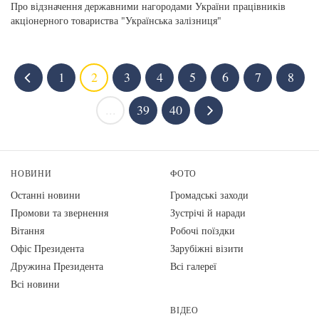
Про відзначення державними нагородами України працівників
акціонерного товариства "Українська залізниця"
1
2
3
4
5
6
7
8
...
39
40
НОВИНИ
ФОТО
Останні новини
Громадські заходи
Промови та звернення
Зустрічі й наради
Вiтання
Робочі поїздки
Офіс Президента
Зарубіжні візити
Дружина Президента
Всі галереї
Всі новини
ВІДЕО