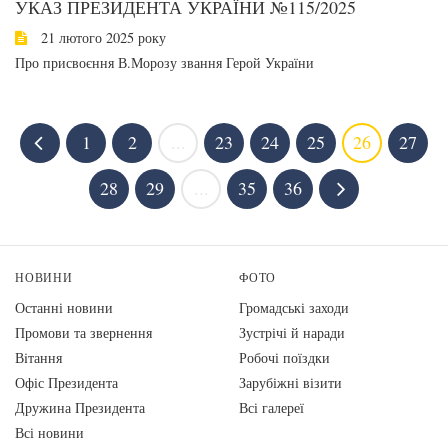
УКАЗ ПРЕЗИДЕНТА УКРАЇНИ №115/2025
21 лютого 2025 року
Про присвоєння В.Морозу звання Герой України
1
2
...
23
24
25
26
27
28
29
...
35
36
НОВИНИ
ФОТО
Останні новини
Громадські заходи
Промови та звернення
Зустрічі й наради
Вiтання
Робочі поїздки
Офіс Президента
Зарубіжні візити
Дружина Президента
Всі галереї
Всі новини