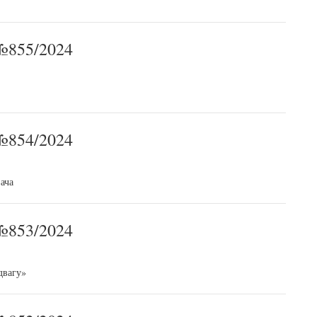
855/2024
854/2024
ача
853/2024
двагу»