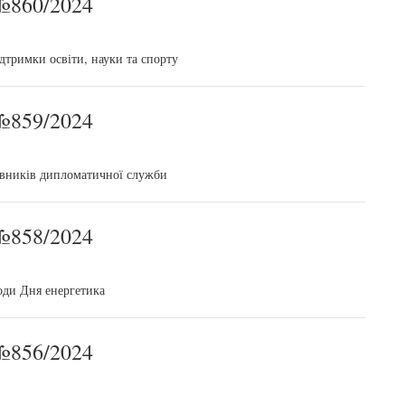
860/2024
дтримки освіти, науки та спорту
859/2024
івників дипломатичної служби
858/2024
оди Дня енергетика
856/2024