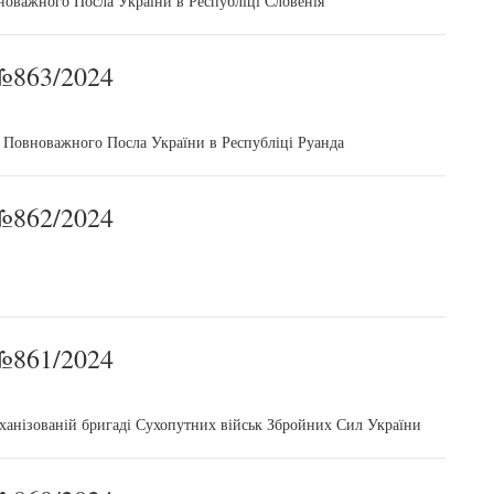
новажного Посла України в Республіці Словенія
863/2024
 Повноважного Посла України в Республіці Руанда
862/2024
861/2024
ханізованій бригаді Сухопутних військ Збройних Сил України