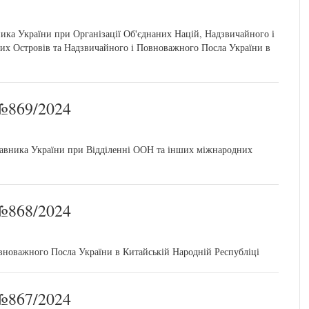
ика України при Організації Об'єднаних Націй, Надзвичайного і
их Островів та Надзвичайного і Повноважного Посла України в
869/2024
ставника України при Відділенні ООН та інших міжнародних
868/2024
овноважного Посла України в Китайській Народній Республіці
867/2024