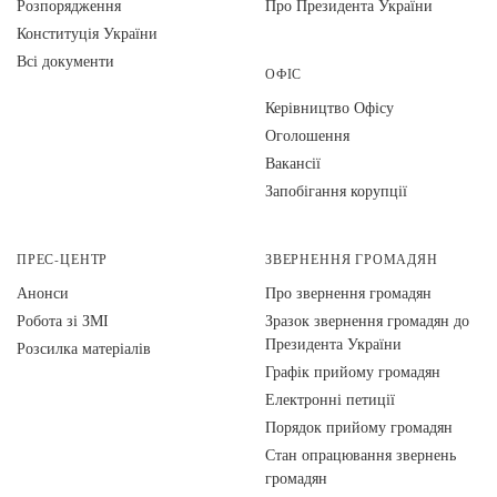
Розпорядження
Про Президента України
Конституція України
Всі документи
ОФІС
Керівництво Офісу
Оголошення
Вакансії
Запобігання корупції
ПРЕС-ЦЕНТР
ЗВЕРНЕННЯ ГРОМАДЯН
Анонси
Про звернення громадян
Робота зі ЗМІ
Зразок звернення громадян до
Президента України
Розсилка матеріалів
Графік прийому громадян
Електронні петиції
Порядок прийому громадян
Стан опрацювання звернень
громадян