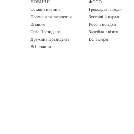
НОВИНИ
ФОТО
Останні новини
Громадські заходи
Промови та звернення
Зустрічі й наради
Вiтання
Робочі поїздки
Офіс Президента
Зарубіжні візити
Дружина Президента
Всі галереї
Всі новини