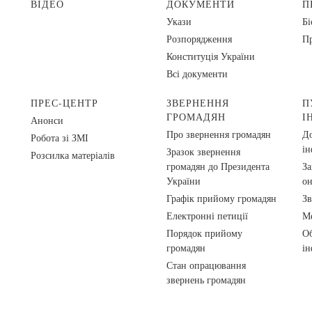
ВІДЕО
ДОКУМЕНТИ
П
Укази
Бі
Розпорядження
Пр
Конституція України
Всі документи
ПРЕС-ЦЕНТР
ЗВЕРНЕННЯ
П
ГРОМАДЯН
І
Анонси
Про звернення громадян
До
Робота зі ЗМІ
ін
Зразок звернення
Розсилка матеріалів
громадян до Президента
За
України
о
Графік прийому громадян
Зв
Електронні петиції
Ме
Порядок прийому
Об
громадян
ін
Стан опрацювання
звернень громадян