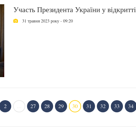
Участь Президента України у відкритт
31 травня 2023 року - 09:20
2
...
27
28
29
30
31
32
33
34