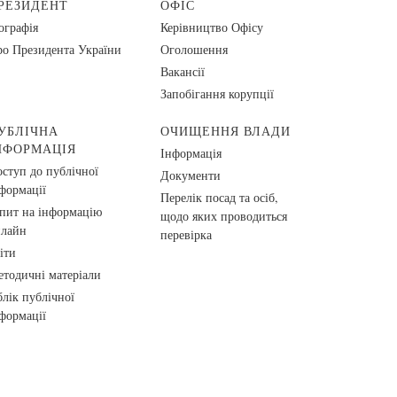
РЕЗИДЕНТ
ОФІС
ографія
Керівництво Офісу
о Президента України
Оголошення
Вакансії
Запобігання корупції
УБЛІЧНА
ОЧИЩЕННЯ ВЛАДИ
НФОРМАЦІЯ
Інформація
ступ до публічної
Документи
формації
Перелік посад та осіб,
пит на інформацію
щодо яких проводиться
нлайн
перевірка
іти
тодичні матеріали
лік публічної
формації