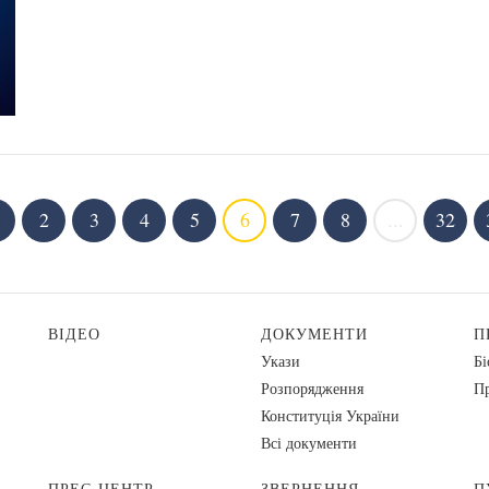
2
3
4
5
6
7
8
...
32
ВІДЕО
ДОКУМЕНТИ
П
Укази
Бі
Розпорядження
Пр
Конституція України
Всі документи
ПРЕС-ЦЕНТР
ЗВЕРНЕННЯ
П