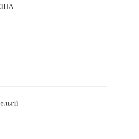
 США
ельгії