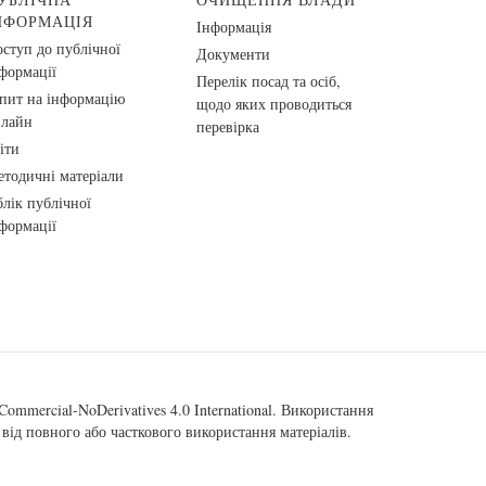
НФОРМАЦІЯ
Інформація
ступ до публічної
Документи
формації
Перелік посад та осіб,
пит на інформацію
щодо яких проводиться
нлайн
перевірка
іти
тодичні матеріали
лік публічної
формації
ommercial-NoDerivatives 4.0 International
. Використання
від повного або часткового використання матеріалів.