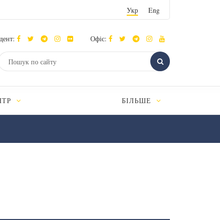
Укр
Eng
дент:
Офіс:
НТР
БІЛЬШЕ