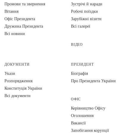
Промови та звернення
Зустрічі й наради
Вiтання
Робочі поїздки
Офіс Президента
Зарубіжні візити
Дружина Президента
Всі галереї
Всі новини
ВІДЕО
ДОКУМЕНТИ
ПРЕЗИДЕНТ
Укази
Біографія
Розпорядження
Про Президента України
Конституція України
Всі документи
ОФІС
Керівництво Офісу
Оголошення
Вакансії
Запобігання корупції