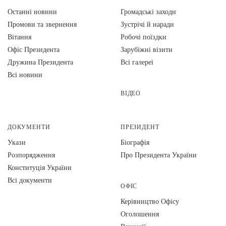
Останні новини
Громадські заходи
Промови та звернення
Зустрічі й наради
Вiтання
Робочі поїздки
Офіс Президента
Зарубіжні візити
Дружина Президента
Всі галереї
Всі новини
ВІДЕО
ДОКУМЕНТИ
ПРЕЗИДЕНТ
Укази
Біографія
Розпорядження
Про Президента України
Конституція України
Всі документи
ОФІС
Керівництво Офісу
Оголошення