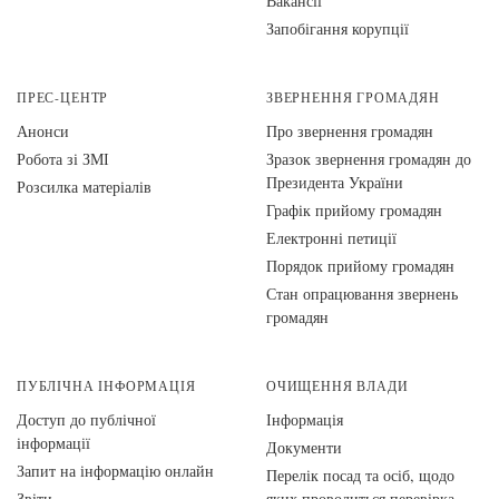
Вакансії
Запобігання корупції
ПРЕС-ЦЕНТР
ЗВЕРНЕННЯ ГРОМАДЯН
Анонси
Про звернення громадян
Робота зі ЗМІ
Зразок звернення громадян до
Президента України
Розсилка матеріалів
Графік прийому громадян
Електронні петиції
Порядок прийому громадян
Стан опрацювання звернень
громадян
ПУБЛІЧНА ІНФОРМАЦІЯ
ОЧИЩЕННЯ ВЛАДИ
Доступ до публічної
Інформація
інформації
Документи
Запит на інформацію онлайн
Перелік посад та осіб, щодо
Звіти
яких проводиться перевірка