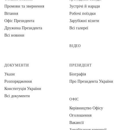
Промови та звернення
Зустрічі й наради
Вiтання
Робочі поїздки
Офіс Президента
Зарубіжні візити
Дружина Президента
Всі галереї
Всі новини
ВІДЕО
ДОКУМЕНТИ
ПРЕЗИДЕНТ
Укази
Біографія
Розпорядження
Про Президента України
Конституція України
Всі документи
ОФІС
Керівництво Офісу
Оголошення
Вакансії
Запобігання корупції