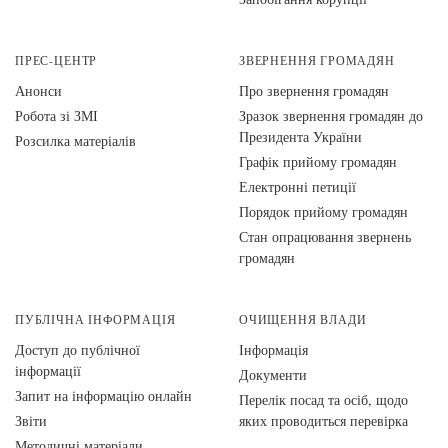
ПРЕС-ЦЕНТР
ЗВЕРНЕННЯ ГРОМАДЯН
Анонси
Про звернення громадян
Робота зі ЗМІ
Зразок звернення громадян до
Президента України
Розсилка матеріалів
Графік прийому громадян
Електронні петиції
Порядок прийому громадян
Стан опрацювання звернень
громадян
ПУБЛІЧНА ІНФОРМАЦІЯ
ОЧИЩЕННЯ ВЛАДИ
Доступ до публічної
Інформація
інформації
Документи
Запит на інформацію онлайн
Перелік посад та осіб, щодо
Звіти
яких проводиться перевірка
Методичні матеріали