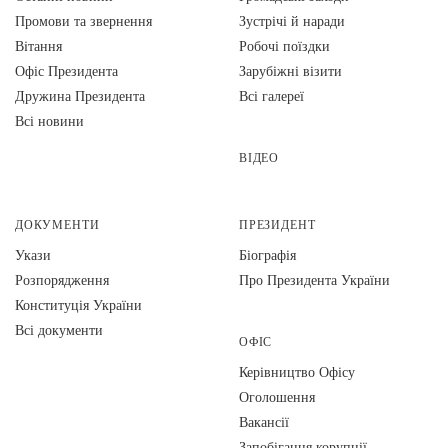
Промови та звернення
Зустрічі й наради
Вiтання
Робочі поїздки
Офіс Президента
Зарубіжні візити
Дружина Президента
Всі галереї
Всі новини
ВІДЕО
ДОКУМЕНТИ
ПРЕЗИДЕНТ
Укази
Біографія
Розпорядження
Про Президента України
Конституція України
Всі документи
ОФІС
Керівництво Офісу
Оголошення
Вакансії
Запобігання корупції