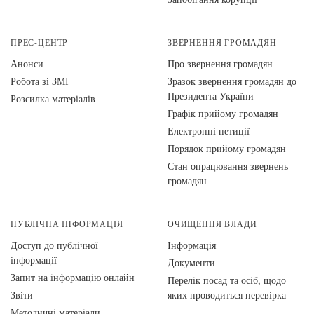
ПРЕС-ЦЕНТР
ЗВЕРНЕННЯ ГРОМАДЯН
Анонси
Про звернення громадян
Робота зі ЗМІ
Зразок звернення громадян до
Президента України
Розсилка матеріалів
Графік прийому громадян
Електронні петиції
Порядок прийому громадян
Стан опрацювання звернень
громадян
ПУБЛІЧНА ІНФОРМАЦІЯ
ОЧИЩЕННЯ ВЛАДИ
Доступ до публічної
Інформація
інформації
Документи
Запит на інформацію онлайн
Перелік посад та осіб, щодо
Звіти
яких проводиться перевірка
Методичні матеріали