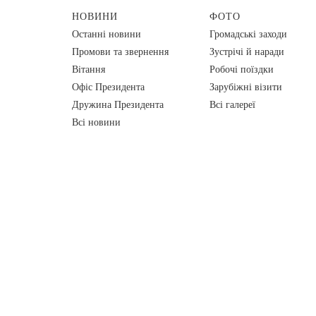
НОВИНИ
ФОТО
Останні новини
Громадські заходи
Промови та звернення
Зустрічі й наради
Вiтання
Робочі поїздки
Офіс Президента
Зарубіжні візити
Дружина Президента
Всі галереї
Всі новини