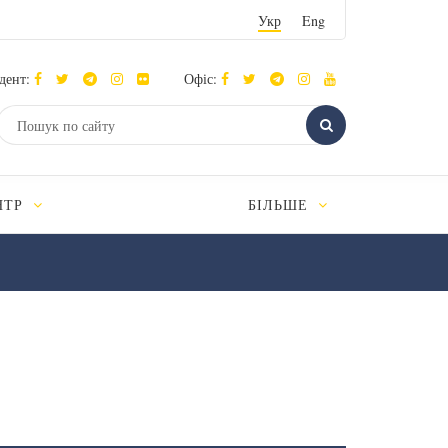
Укр
Eng
дент:
Офіс:
НТР
БІЛЬШЕ