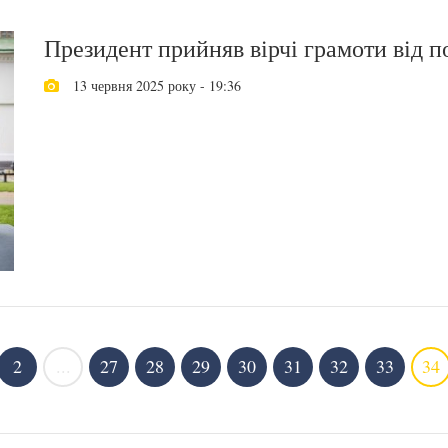
Президент прийняв вірчі грамоти від п
13 червня 2025 року - 19:36
2
...
27
28
29
30
31
32
33
34