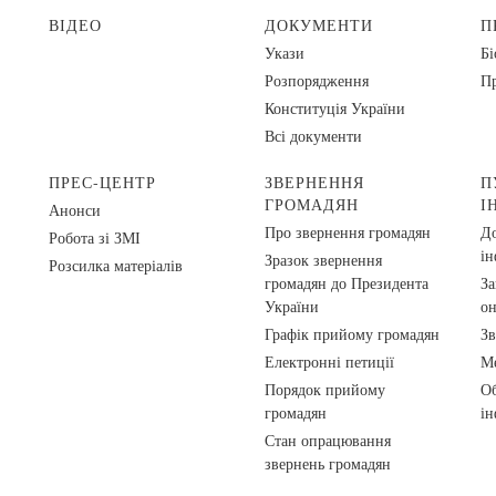
ВІДЕО
ДОКУМЕНТИ
П
Укази
Бі
Розпорядження
Пр
Конституція України
Всі документи
ПРЕС-ЦЕНТР
ЗВЕРНЕННЯ
П
ГРОМАДЯН
І
Анонси
Про звернення громадян
До
Робота зі ЗМІ
ін
Зразок звернення
Розсилка матеріалів
громадян до Президента
За
України
о
Графік прийому громадян
Зв
Електронні петиції
Ме
Порядок прийому
Об
громадян
ін
Стан опрацювання
звернень громадян