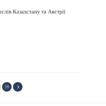
ослів Казахстану та Австрії
35