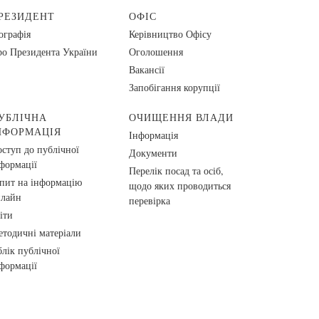
РЕЗИДЕНТ
ОФІС
ографія
Керівництво Офісу
о Президента України
Оголошення
Вакансії
Запобігання корупції
УБЛІЧНА
ОЧИЩЕННЯ ВЛАДИ
НФОРМАЦІЯ
Інформація
ступ до публічної
Документи
формації
Перелік посад та осіб,
пит на інформацію
щодо яких проводиться
нлайн
перевірка
іти
тодичні матеріали
лік публічної
формації