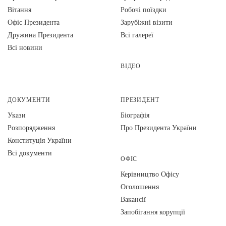
Вiтання
Робочі поїздки
Офіс Президента
Зарубіжні візити
Дружина Президента
Всі галереї
Всі новини
ВІДЕО
ДОКУМЕНТИ
ПРЕЗИДЕНТ
Укази
Біографія
Розпорядження
Про Президента України
Конституція України
Всі документи
ОФІС
Керівництво Офісу
Оголошення
Вакансії
Запобігання корупції