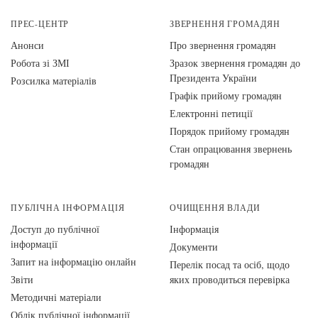
ПРЕС-ЦЕНТР
ЗВЕРНЕННЯ ГРОМАДЯН
Анонси
Про звернення громадян
Робота зі ЗМІ
Зразок звернення громадян до
Президента України
Розсилка матеріалів
Графік прийому громадян
Електронні петиції
Порядок прийому громадян
Стан опрацювання звернень
громадян
ПУБЛІЧНА ІНФОРМАЦІЯ
ОЧИЩЕННЯ ВЛАДИ
Доступ до публічної
Інформація
інформації
Документи
Запит на інформацію онлайн
Перелік посад та осіб, щодо
Звіти
яких проводиться перевірка
Методичні матеріали
Облік публічної інформації