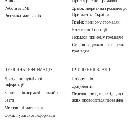
Анонси
Про звернення громадян
Робота зі ЗМІ
Зразок звернення громадян до
Президента України
Розсилка матеріалів
Графік прийому громадян
Електронні петиції
Порядок прийому громадян
Стан опрацювання звернень
громадян
ПУБЛІЧНА ІНФОРМАЦІЯ
ОЧИЩЕННЯ ВЛАДИ
Доступ до публічної
Інформація
інформації
Документи
Запит на інформацію онлайн
Перелік посад та осіб, щодо
Звіти
яких проводиться перевірка
Методичні матеріали
Облік публічної інформації