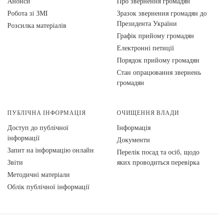
Анонси
Про звернення громадян
Робота зі ЗМІ
Зразок звернення громадян до
Президента України
Розсилка матеріалів
Графік прийому громадян
Електронні петиції
Порядок прийому громадян
Стан опрацювання звернень
громадян
ПУБЛІЧНА ІНФОРМАЦІЯ
ОЧИЩЕННЯ ВЛАДИ
Доступ до публічної
Інформація
інформації
Документи
Запит на інформацію онлайн
Перелік посад та осіб, щодо
Звіти
яких проводиться перевірка
Методичні матеріали
Облік публічної інформації