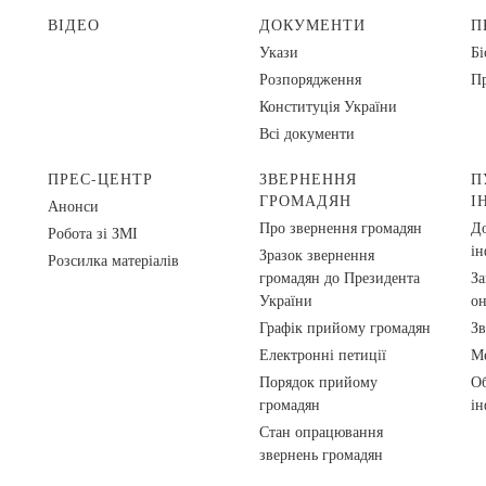
ВІДЕО
ДОКУМЕНТИ
П
Укази
Бі
Розпорядження
Пр
Конституція України
Всі документи
ПРЕС-ЦЕНТР
ЗВЕРНЕННЯ
П
ГРОМАДЯН
І
Анонси
Про звернення громадян
До
Робота зі ЗМІ
ін
Зразок звернення
Розсилка матеріалів
громадян до Президента
За
України
о
Графік прийому громадян
Зв
Електронні петиції
Ме
Порядок прийому
Об
громадян
ін
Стан опрацювання
звернень громадян