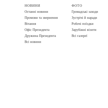
НОВИНИ
ФОТО
Останні новини
Громадські заходи
Промови та звернення
Зустрічі й наради
Вiтання
Робочі поїздки
Офіс Президента
Зарубіжні візити
Дружина Президента
Всі галереї
Всі новини