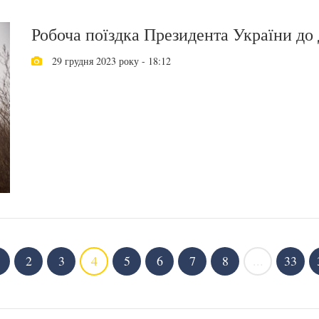
Робоча поїздка Президента України до 
29 грудня 2023 року - 18:12
2
3
4
5
6
7
8
...
33