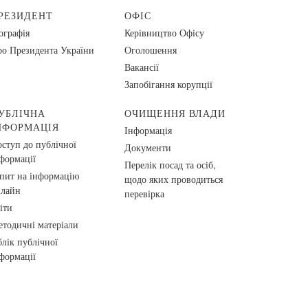
РЕЗИДЕНТ
ОФІС
ографія
Керівництво Офісу
о Президента України
Оголошення
Вакансії
Запобігання корупції
УБЛІЧНА
ОЧИЩЕННЯ ВЛАДИ
НФОРМАЦІЯ
Інформація
ступ до публічної
Документи
формації
Перелік посад та осіб,
пит на інформацію
щодо яких проводиться
нлайн
перевірка
іти
тодичні матеріали
лік публічної
формації