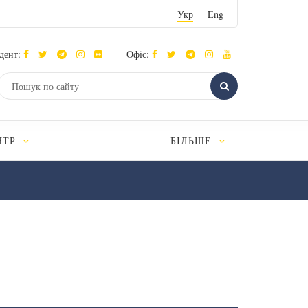
Укр
Eng
дент:
Офіс:
НТР
БІЛЬШЕ