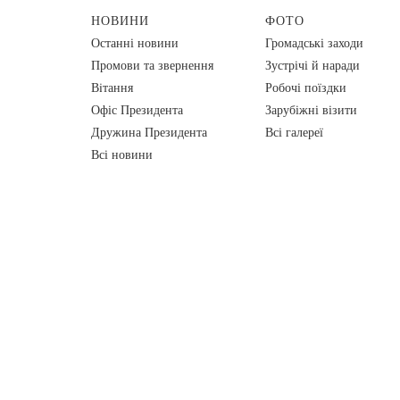
НОВИНИ
ФОТО
Останні новини
Громадські заходи
Промови та звернення
Зустрічі й наради
Вiтання
Робочі поїздки
Офіс Президента
Зарубіжні візити
Дружина Президента
Всі галереї
Всі новини