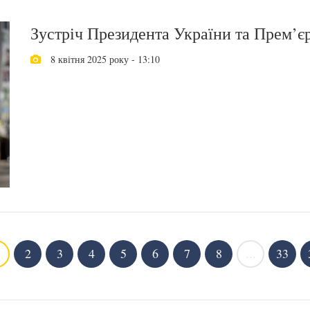
Зустріч Президента України та Прем’єр
8 квітня 2025 року - 13:10
2
3
4
5
6
7
8
...
33