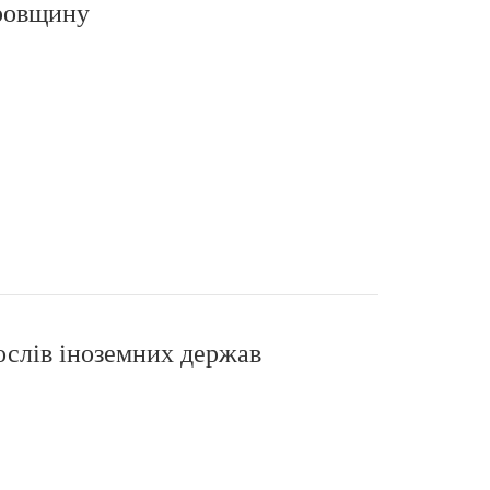
провщину
ослів іноземних держав