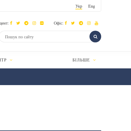
Укр
Eng
дент:
Офіс:
НТР
БІЛЬШЕ