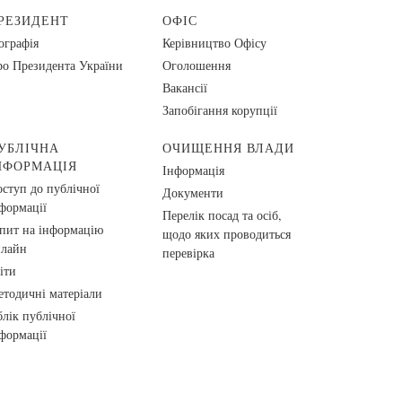
РЕЗИДЕНТ
ОФІС
ографія
Керівництво Офісу
о Президента України
Оголошення
Вакансії
Запобігання корупції
УБЛІЧНА
ОЧИЩЕННЯ ВЛАДИ
НФОРМАЦІЯ
Інформація
ступ до публічної
Документи
формації
Перелік посад та осіб,
пит на інформацію
щодо яких проводиться
нлайн
перевірка
іти
тодичні матеріали
лік публічної
формації