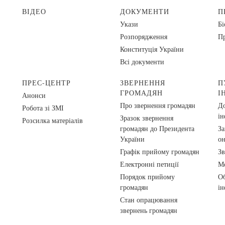
ВІДЕО
ДОКУМЕНТИ
П
Укази
Бі
Розпорядження
Пр
Конституція України
Всі документи
ПРЕС-ЦЕНТР
ЗВЕРНЕННЯ
П
ГРОМАДЯН
І
Анонси
Про звернення громадян
До
Робота зі ЗМІ
ін
Зразок звернення
Розсилка матеріалів
громадян до Президента
За
України
о
Графік прийому громадян
Зв
Електронні петиції
Ме
Порядок прийому
Об
громадян
ін
Стан опрацювання
звернень громадян