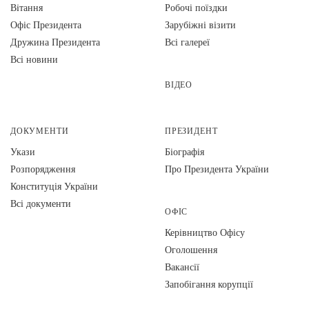
Вiтання
Робочі поїздки
Офіс Президента
Зарубіжні візити
Дружина Президента
Всі галереї
Всі новини
ВІДЕО
ДОКУМЕНТИ
ПРЕЗИДЕНТ
Укази
Біографія
Розпорядження
Про Президента України
Конституція України
Всі документи
ОФІС
Керівництво Офісу
Оголошення
Вакансії
Запобігання корупції