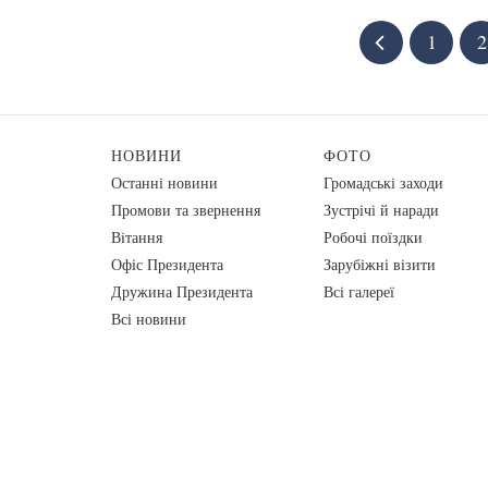
1
2
НОВИНИ
ФОТО
Останні новини
Громадські заходи
Промови та звернення
Зустрічі й наради
Вiтання
Робочі поїздки
Офіс Президента
Зарубіжні візити
Дружина Президента
Всі галереї
Всі новини