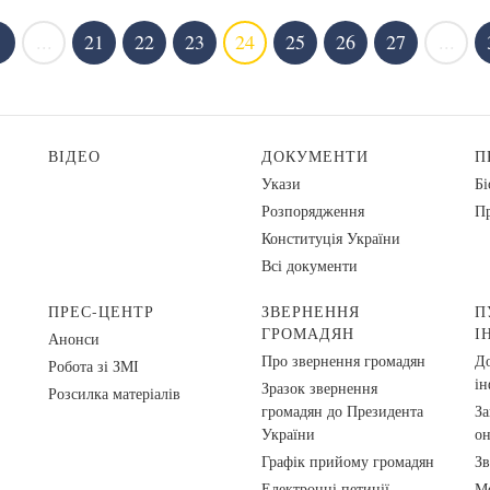
...
21
22
23
24
25
26
27
...
ВІДЕО
ДОКУМЕНТИ
П
Укази
Бі
Розпорядження
Пр
Конституція України
Всі документи
ПРЕС-ЦЕНТР
ЗВЕРНЕННЯ
П
ГРОМАДЯН
І
Анонси
Про звернення громадян
До
Робота зі ЗМІ
ін
Зразок звернення
Розсилка матеріалів
громадян до Президента
За
України
о
Графік прийому громадян
Зв
Електронні петиції
Ме