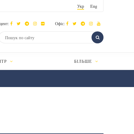
Укр
Eng
дент:
Офіс:
НТР
БІЛЬШЕ