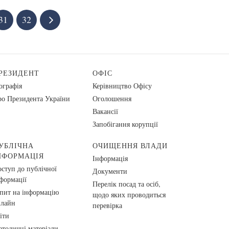
31
32
РЕЗИДЕНТ
ОФІС
ографія
Керівництво Офісу
о Президента України
Оголошення
Вакансії
Запобігання корупції
УБЛІЧНА
ОЧИЩЕННЯ ВЛАДИ
НФОРМАЦІЯ
Інформація
ступ до публічної
Документи
формації
Перелік посад та осіб,
пит на інформацію
щодо яких проводиться
нлайн
перевірка
іти
тодичні матеріали