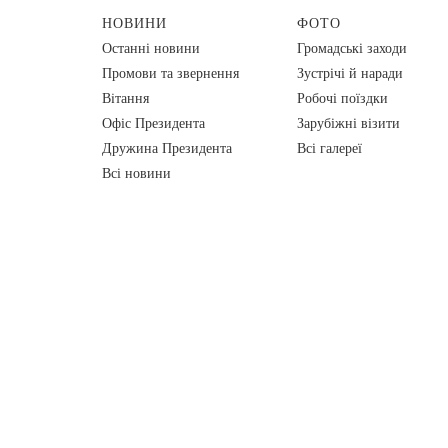
НОВИНИ
ФОТО
Останні новини
Громадські заходи
Промови та звернення
Зустрічі й наради
Вiтання
Робочі поїздки
Офіс Президента
Зарубіжні візити
Дружина Президента
Всі галереї
Всі новини