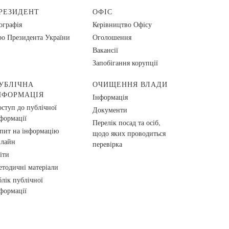
РЕЗИДЕНТ
ОФІС
ографія
Керівництво Офісу
о Президента України
Оголошення
Вакансії
Запобігання корупції
УБЛІЧНА
ОЧИЩЕННЯ ВЛАДИ
НФОРМАЦІЯ
Інформація
ступ до публічної
Документи
формації
Перелік посад та осіб,
пит на інформацію
щодо яких проводиться
нлайн
перевірка
іти
тодичні матеріали
лік публічної
формації