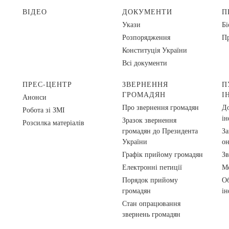
ВІДЕО
ДОКУМЕНТИ
П
Укази
Бі
Розпорядження
Пр
Конституція України
Всі документи
ПРЕС-ЦЕНТР
ЗВЕРНЕННЯ
П
ГРОМАДЯН
І
Анонси
Про звернення громадян
До
Робота зі ЗМІ
ін
Зразок звернення
Розсилка матеріалів
громадян до Президента
За
України
о
Графік прийому громадян
Зв
Електронні петиції
Ме
Порядок прийому
Об
громадян
ін
Стан опрацювання
звернень громадян