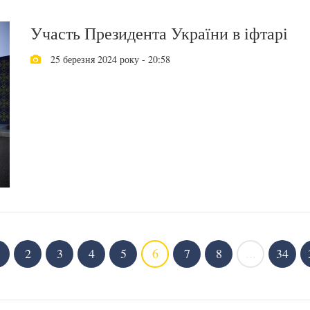
Участь Президента України в іфтарі
25 березня 2024 року - 20:58
2
3
4
5
6
7
8
...
34