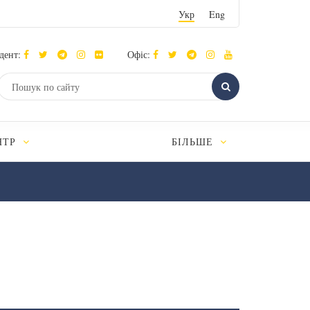
Укр
Eng
дент:
Офіс:
НТР
БІЛЬШЕ