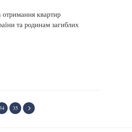
а отримання квартир
аїни та родинам загиблих
34
35