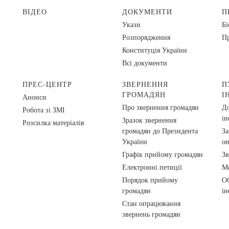
ВІДЕО
ДОКУМЕНТИ
П
Укази
Бі
Розпорядження
Пр
Конституція України
Всі документи
ПРЕС-ЦЕНТР
ЗВЕРНЕННЯ
П
ГРОМАДЯН
І
Анонси
Про звернення громадян
До
Робота зі ЗМІ
ін
Зразок звернення
Розсилка матеріалів
громадян до Президента
За
України
о
Графік прийому громадян
Зв
Електронні петиції
Ме
Порядок прийому
Об
громадян
ін
Стан опрацювання
звернень громадян