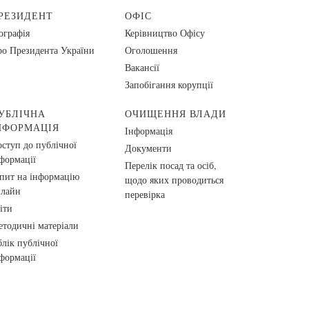
РЕЗИДЕНТ
ОФІС
ографія
Керівництво Офісу
о Президента України
Оголошення
Вакансії
Запобігання корупції
УБЛІЧНА
ОЧИЩЕННЯ ВЛАДИ
НФОРМАЦІЯ
Інформація
ступ до публічної
Документи
формації
Перелік посад та осіб,
пит на інформацію
щодо яких проводиться
нлайн
перевірка
іти
тодичні матеріали
лік публічної
формації