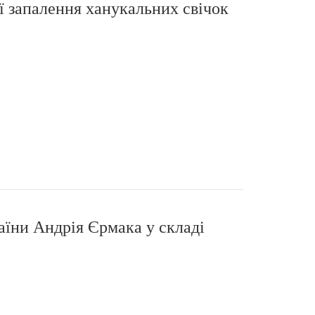
ї запалення ханукальних свічок
аїни Андрія Єрмака у складі