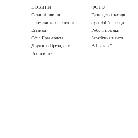
НОВИНИ
ФОТО
Останні новини
Громадські заходи
Промови та звернення
Зустрічі й наради
Вiтання
Робочі поїздки
Офіс Президента
Зарубіжні візити
Дружина Президента
Всі галереї
Всі новини