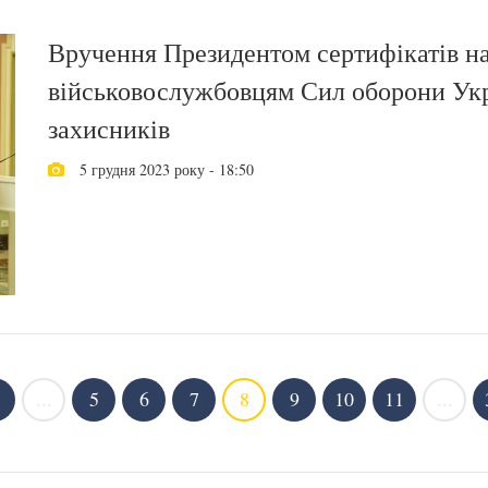
Вручення Президентом сертифікатів н
військовослужбовцям Сил оборони Укр
захисників
5 грудня 2023 року - 18:50
...
5
6
7
8
9
10
11
...