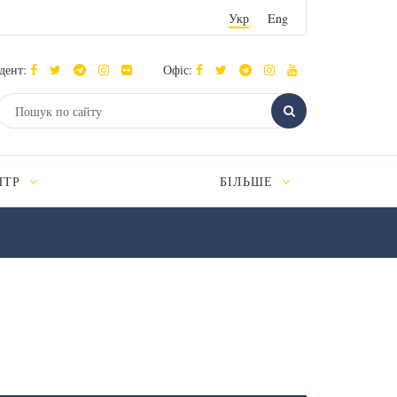
Укр
Eng
дент:
Офіс:
НТР
БІЛЬШЕ