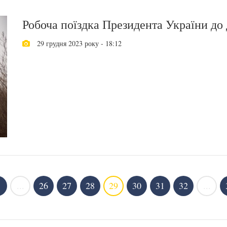
Робоча поїздка Президента України до 
29 грудня 2023 року - 18:12
...
26
27
28
29
30
31
32
...