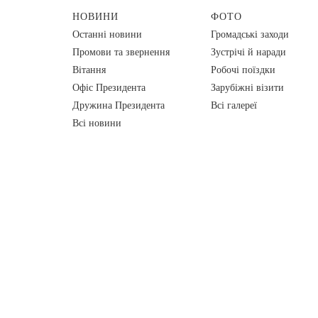
НОВИНИ
ФОТО
Останні новини
Громадські заходи
Промови та звернення
Зустрічі й наради
Вiтання
Робочі поїздки
Офіс Президента
Зарубіжні візити
Дружина Президента
Всі галереї
Всі новини