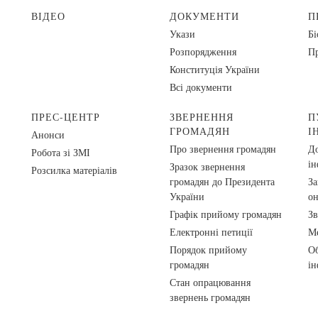
ВІДЕО
ДОКУМЕНТИ
П
Укази
Бі
Розпорядження
Пр
Конституція України
Всі документи
ПРЕС-ЦЕНТР
ЗВЕРНЕННЯ
П
ГРОМАДЯН
І
Анонси
Про звернення громадян
До
Робота зі ЗМІ
ін
Зразок звернення
Розсилка матеріалів
громадян до Президента
За
України
о
Графік прийому громадян
Зв
Електронні петиції
Ме
Порядок прийому
Об
громадян
ін
Стан опрацювання
звернень громадян