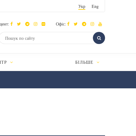
Укр
Eng
дент:
Офіс:
НТР
БІЛЬШЕ