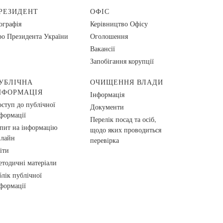
РЕЗИДЕНТ
ОФІС
ографія
Керівництво Офісу
о Президента України
Оголошення
Вакансії
Запобігання корупції
УБЛІЧНА
ОЧИЩЕННЯ ВЛАДИ
НФОРМАЦІЯ
Інформація
ступ до публічної
Документи
формації
Перелік посад та осіб,
пит на інформацію
щодо яких проводиться
нлайн
перевірка
іти
тодичні матеріали
лік публічної
формації