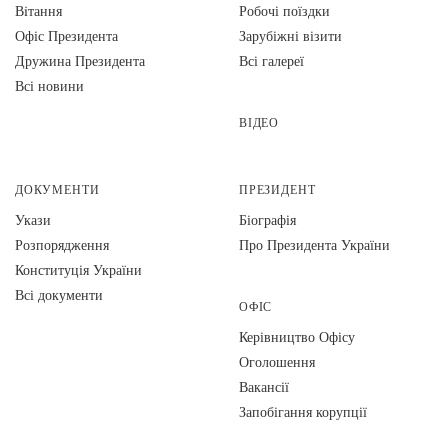
Вiтання
Робочі поїздки
Офіс Президента
Зарубіжні візити
Дружина Президента
Всі галереї
Всі новини
ВІДЕО
ДОКУМЕНТИ
ПРЕЗИДЕНТ
Укази
Біографія
Розпорядження
Про Президента України
Конституція України
Всі документи
ОФІС
Керівництво Офісу
Оголошення
Вакансії
Запобігання корупції