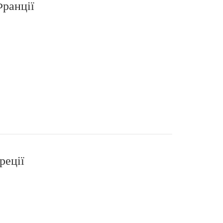
Франції
реції