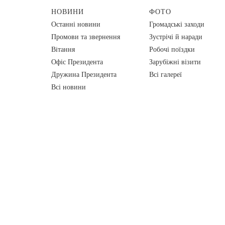
НОВИНИ
ФОТО
Останні новини
Громадські заходи
Промови та звернення
Зустрічі й наради
Вiтання
Робочі поїздки
Офіс Президента
Зарубіжні візити
Дружина Президента
Всі галереї
Всі новини