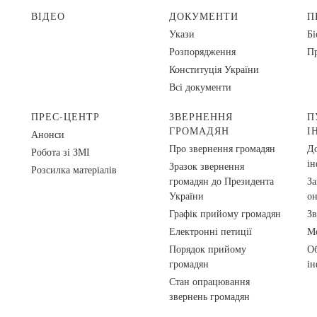
ВІДЕО
ДОКУМЕНТИ
П
Укази
Бі
Розпорядження
Пр
Конституція України
Всі документи
ПРЕС-ЦЕНТР
ЗВЕРНЕННЯ
П
ГРОМАДЯН
І
Анонси
Про звернення громадян
До
Робота зі ЗМІ
ін
Зразок звернення
Розсилка матеріалів
громадян до Президента
За
України
о
Графік прийому громадян
Зв
Електронні петиції
Ме
Порядок прийому
Об
громадян
ін
Стан опрацювання
звернень громадян