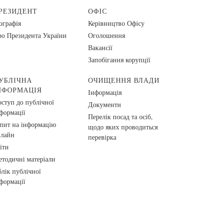
РЕЗИДЕНТ
ОФІС
ографія
Керівництво Офісу
о Президента України
Оголошення
Вакансії
Запобігання корупції
УБЛІЧНА
ОЧИЩЕННЯ ВЛАДИ
НФОРМАЦІЯ
Інформація
ступ до публічної
Документи
формації
Перелік посад та осіб,
пит на інформацію
щодо яких проводиться
нлайн
перевірка
іти
тодичні матеріали
лік публічної
формації