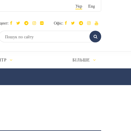
Укр
Eng
дент:
Офіс:
НТР
БІЛЬШЕ