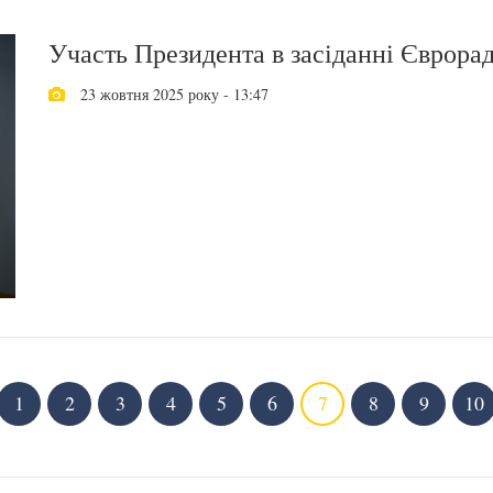
Участь Президента в засіданні Єврора
23 жовтня 2025 року - 13:47
1
2
3
4
5
6
7
8
9
10