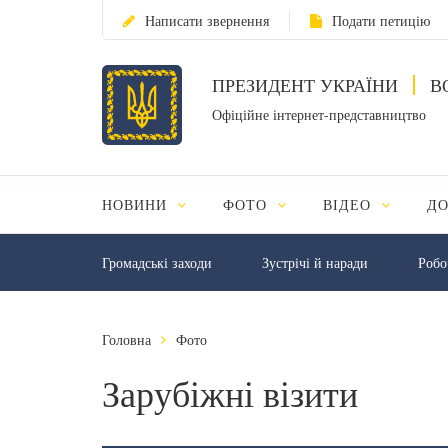
Написати звернення
Подати петицію
ПРЕЗИДЕНТ УКРАЇНИ
В
Офіційне інтернет-представництво
НОВИНИ
ФОТО
ВІДЕО
Д
Громадські заходи
Зустрічі й наради
Робо
Головна
Фото
Зарубіжні візити