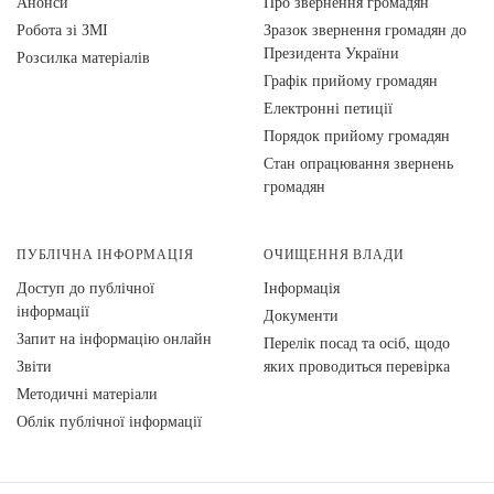
Анонси
Про звернення громадян
Робота зі ЗМІ
Зразок звернення громадян до
Президента України
Розсилка матеріалів
Графік прийому громадян
Електронні петиції
Порядок прийому громадян
Стан опрацювання звернень
громадян
ПУБЛІЧНА ІНФОРМАЦІЯ
ОЧИЩЕННЯ ВЛАДИ
Доступ до публічної
Інформація
інформації
Документи
Запит на інформацію онлайн
Перелік посад та осіб, щодо
Звіти
яких проводиться перевірка
Методичні матеріали
Облік публічної інформації