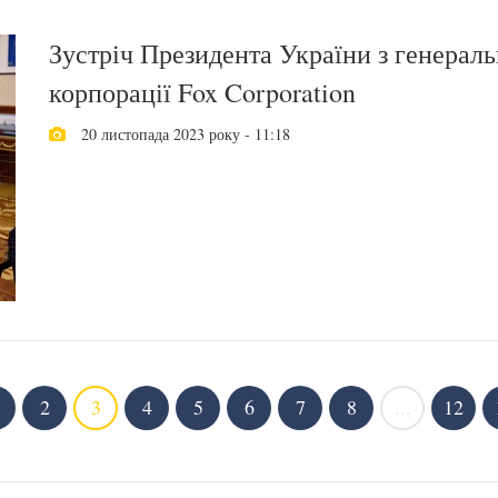
Зустріч Президента України з генерал
корпорації Fox Corporation
20 листопада 2023 року - 11:18
2
3
4
5
6
7
8
...
12