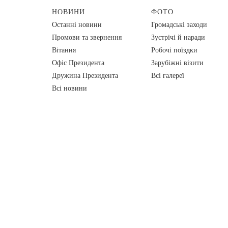
НОВИНИ
ФОТО
Останні новини
Громадські заходи
Промови та звернення
Зустрічі й наради
Вiтання
Робочі поїздки
Офіс Президента
Зарубіжні візити
Дружина Президента
Всі галереї
Всі новини