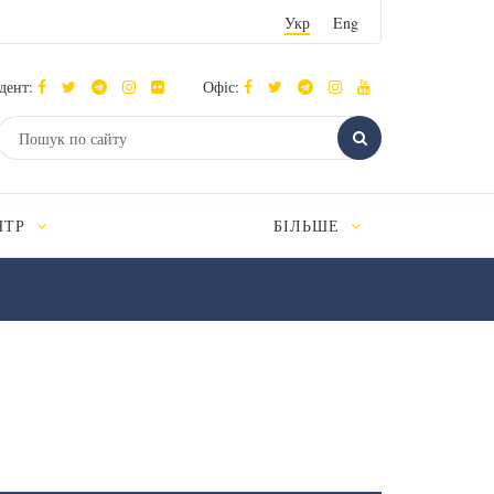
Укр
Eng
дент:
Офіс:
НТР
БІЛЬШЕ