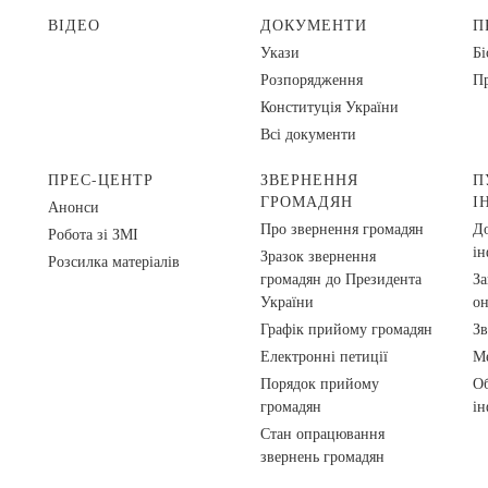
ВІДЕО
ДОКУМЕНТИ
П
Укази
Бі
Розпорядження
Пр
Конституція України
Всі документи
ПРЕС-ЦЕНТР
ЗВЕРНЕННЯ
П
ГРОМАДЯН
І
Анонси
Про звернення громадян
До
Робота зі ЗМІ
ін
Зразок звернення
Розсилка матеріалів
громадян до Президента
За
України
о
Графік прийому громадян
Зв
Електронні петиції
Ме
Порядок прийому
Об
громадян
ін
Стан опрацювання
звернень громадян