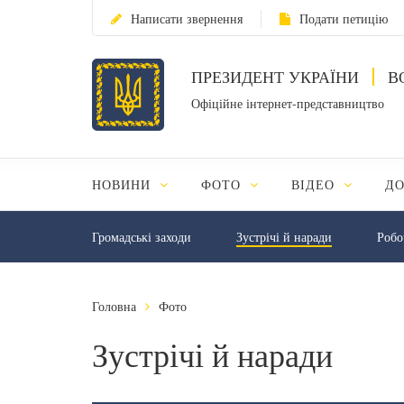
Написати звернення
Подати петицію
ПРЕЗИДЕНТ УКРАЇНИ
В
Офіційне інтернет-представництво
НОВИНИ
ФОТО
ВІДЕО
Д
Громадські заходи
Зустрічі й наради
Робо
Головна
Фото
Зустрічі й наради