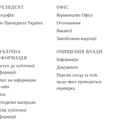
РЕЗИДЕНТ
ОФІС
ографія
Керівництво Офісу
о Президента України
Оголошення
Вакансії
Запобігання корупції
УБЛІЧНА
ОЧИЩЕННЯ ВЛАДИ
НФОРМАЦІЯ
Інформація
ступ до публічної
Документи
формації
Перелік посад та осіб,
пит на інформацію
щодо яких проводиться
нлайн
перевірка
іти
тодичні матеріали
лік публічної
формації