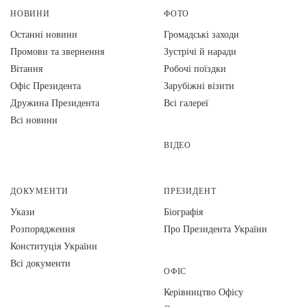
НОВИНИ
ФОТО
Останні новини
Громадські заходи
Промови та звернення
Зустрічі й наради
Вiтання
Робочі поїздки
Офіс Президента
Зарубіжні візити
Дружина Президента
Всі галереї
Всі новини
ВІДЕО
ДОКУМЕНТИ
ПРЕЗИДЕНТ
Укази
Біографія
Розпорядження
Про Президента України
Конституція України
Всі документи
ОФІС
Керівництво Офісу