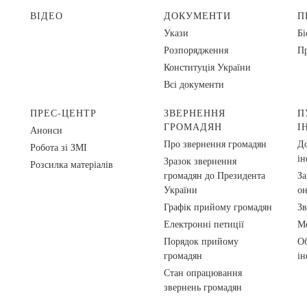
ВІДЕО
ДОКУМЕНТИ
П
Укази
Бі
Розпорядження
Пр
Конституція України
Всі документи
ПРЕС-ЦЕНТР
ЗВЕРНЕННЯ
П
ГРОМАДЯН
І
Анонси
Про звернення громадян
До
Робота зі ЗМІ
ін
Зразок звернення
Розсилка матеріалів
громадян до Президента
За
України
о
Графік прийому громадян
Зв
Електронні петиції
Ме
Порядок прийому
Об
громадян
ін
Стан опрацювання
звернень громадян