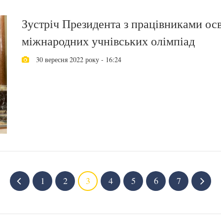
Зустріч Президента з працівниками ос
міжнародних учнівських олімпіад
30 вересня 2022 року - 16:24
1
2
3
4
5
6
7