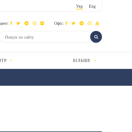
Укр
Eng
дент:
Офіс:
НТР
БІЛЬШЕ