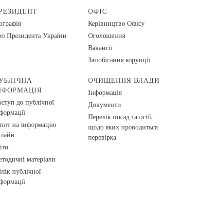
РЕЗИДЕНТ
ОФІС
ографія
Керівництво Офісу
о Президента України
Оголошення
Вакансії
Запобігання корупції
УБЛІЧНА
ОЧИЩЕННЯ ВЛАДИ
НФОРМАЦІЯ
Інформація
ступ до публічної
Документи
формації
Перелік посад та осіб,
пит на інформацію
щодо яких проводиться
нлайн
перевірка
іти
тодичні матеріали
лік публічної
формації