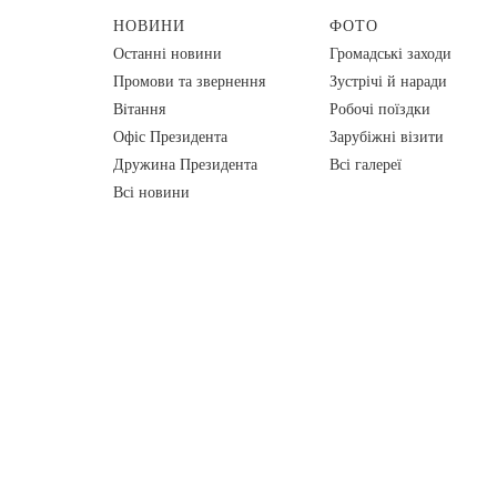
НОВИНИ
ФОТО
Останні новини
Громадські заходи
Промови та звернення
Зустрічі й наради
Вiтання
Робочі поїздки
Офіс Президента
Зарубіжні візити
Дружина Президента
Всі галереї
Всі новини