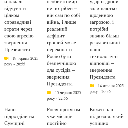
й надалі
особисто мир
ударні дрони
відчувати
не потрібен –
залишаються
цілком
він сам по собі
щоденною
справедливі
війна, і лише
загрозою, і
втрати через
реальний
потрібні
свою агресію –
дефіцит
значно більш
звернення
грошей може
результативні
Президента
переконати
наші
Росію бути
технологічні
19 червня 2025
безпечнішою
відповіді –
року - 20:55
для сусідів –
звернення
звернення
Президента
Президента
14 червня 2025
року - 20:36
15 червня 2025
року - 22:56
Наші
Росія протягом
Кожен наш
підрозділи на
уже місяців
підрозділ, який
Сумщині
постійно
успішно