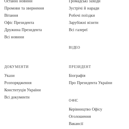
Останні новини
Громадські заходи
Промови та звернення
Зустрічі й наради
Вiтання
Робочі поїздки
Офіс Президента
Зарубіжні візити
Дружина Президента
Всі галереї
Всі новини
ВІДЕО
ДОКУМЕНТИ
ПРЕЗИДЕНТ
Укази
Біографія
Розпорядження
Про Президента України
Конституція України
Всі документи
ОФІС
Керівництво Офісу
Оголошення
Вакансії