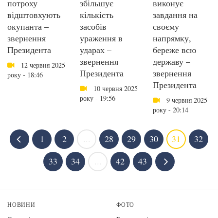
потроху
збільшує
виконує
відштовхують
кількість
завдання на
окупанта –
засобів
своєму
звернення
ураження в
напрямку,
Президента
ударах –
береже всю
звернення
державу –
12 червня 2025
Президента
звернення
року - 18:46
Президента
10 червня 2025
року - 19:56
9 червня 2025
року - 20:14
1
2
...
28
29
30
31
32
33
34
...
42
43
НОВИНИ
ФОТО